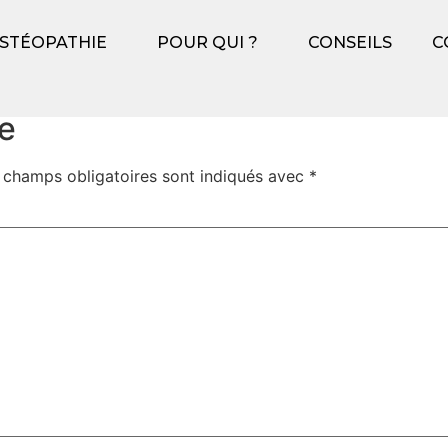
onde !
OSTÉOPATHIE
POUR QUI ?
CONSEILS
C
ier article. Modifiez-le ou supprimez-le, puis commencez à 
e
 champs obligatoires sont indiqués avec
*