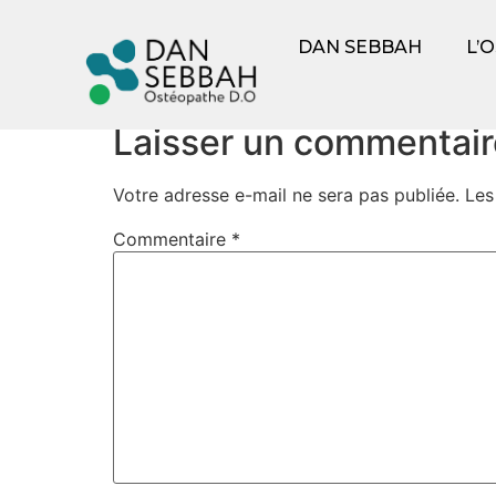
Bonjour tout le m
DAN SEBBAH
L’
Bienvenue sur WordPress. Ceci est votre prem
Laisser un commentair
Votre adresse e-mail ne sera pas publiée.
Les
Commentaire
*