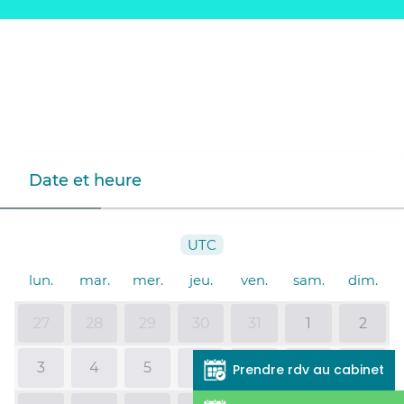
Date et heure
UTC
lun.
mar.
mer.
jeu.
ven.
sam.
dim.
27
28
29
30
31
1
2
3
4
5
6
7
8
9
Prendre rdv au cabinet