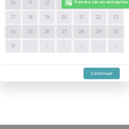
Prendre rdv en entreprise
10
11
12
13
14
15
16
17
18
19
20
21
22
23
24
25
26
27
28
29
30
31
1
2
3
4
5
6
Continuer